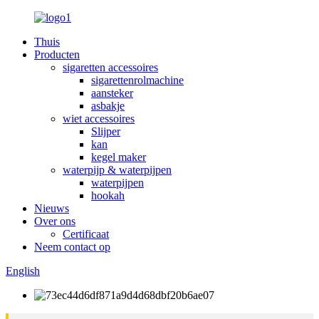
Thuis
Producten
sigaretten accessoires
sigarettenrolmachine
aansteker
asbakje
wiet accessoires
Slijper
kan
kegel maker
waterpijp & waterpijpen
waterpijpen
hookah
Nieuws
Over ons
Certificaat
Neem contact op
English