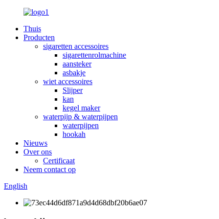
Thuis
Producten
sigaretten accessoires
sigarettenrolmachine
aansteker
asbakje
wiet accessoires
Slijper
kan
kegel maker
waterpijp & waterpijpen
waterpijpen
hookah
Nieuws
Over ons
Certificaat
Neem contact op
English