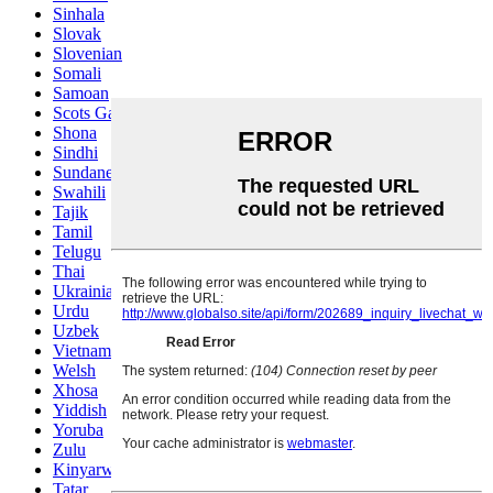
Sinhala
Slovak
Slovenian
Somali
Samoan
Scots Gaelic
Shona
Sindhi
Sundanese
Swahili
Tajik
Tamil
Telugu
Thai
Ukrainian
Urdu
Uzbek
Vietnamese
Welsh
Xhosa
Yiddish
Yoruba
Zulu
Kinyarwanda
Tatar