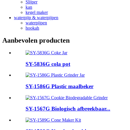
Slijper
kan
kegel maker
waterpijp & waterpijpen
waterpijpen
hookah
Aanbevolen producten
SY-5836G cola pot
SY-1586G Plastic maalbeker
SY-1567G Biologisch afbreekbaar...