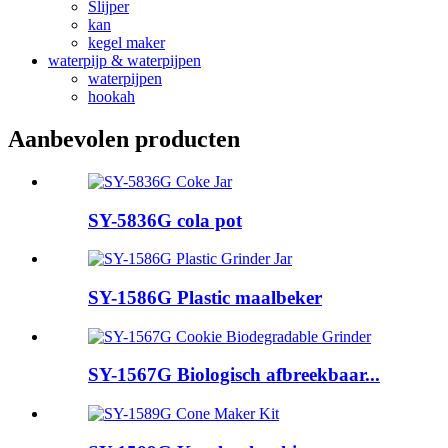
Slijper
kan
kegel maker
waterpijp & waterpijpen
waterpijpen
hookah
Aanbevolen producten
SY-5836G cola pot
SY-1586G Plastic maalbeker
SY-1567G Biologisch afbreekbaar...