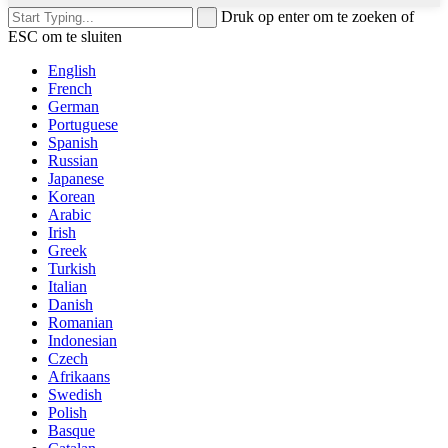
Druk op enter om te zoeken of
ESC om te sluiten
English
French
German
Portuguese
Spanish
Russian
Japanese
Korean
Arabic
Irish
Greek
Turkish
Italian
Danish
Romanian
Indonesian
Czech
Afrikaans
Swedish
Polish
Basque