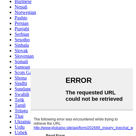
Burmese
Nepali
Norwegian
Pashto
Persian
Punjabi
Serbian
Sesotho
Sinhala
Slovak
Slovenian
Somali
Samoan
Scots Gaelic
Shona
Sindhi
Sundanese
Swahili
Tajik
Tamil
Telugu
Thai
Ukrainian
Urdu
Uzbek