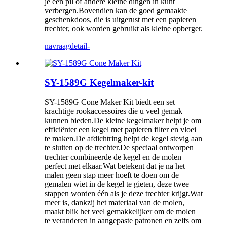
je een pil of andere kleine dingen in kunt
verbergen.Bovendien kan de goed gemaakte
geschenkdoos, die is uitgerust met een papieren
trechter, ook worden gebruikt als kleine opberger.
navraag
detail-
SY-1589G Kegelmaker-kit
SY-1589G Cone Maker Kit biedt een set
krachtige rookaccessoires die u veel gemak
kunnen bieden.De kleine kegelmaker helpt je om
efficiënter een kegel met papieren filter en vloei
te maken.De afdichtring helpt de kegel stevig aan
te sluiten op de trechter.De speciaal ontworpen
trechter combineerde de kegel en de molen
perfect met elkaar.Wat betekent dat je na het
malen geen stap meer hoeft te doen om de
gemalen wiet in de kegel te gieten, deze twee
stappen worden één als je deze trechter krijgt.Wat
meer is, dankzij het materiaal van de molen,
maakt blik het veel gemakkelijker om de molen
te veranderen in aangepaste patronen en zelfs om