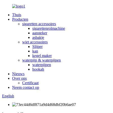
Thuis
Producten
sigaretten accessoires
sigarettenrolmachine
aansteker
asbakje
wiet accessoires
Slijper
kan
kegel maker
waterpijp & waterpijpen
waterpijpen
hookah
Nieuws
Over ons
Certificaat
Neem contact op
English