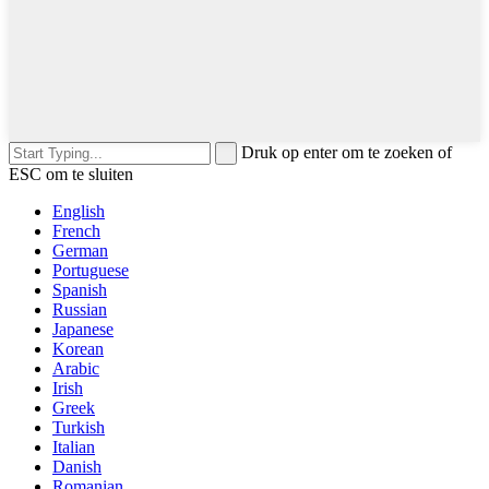
Druk op enter om te zoeken of
ESC om te sluiten
English
French
German
Portuguese
Spanish
Russian
Japanese
Korean
Arabic
Irish
Greek
Turkish
Italian
Danish
Romanian