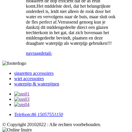
blokkeert de dop efficiënt dat de as eruit
komt.Het middelste deel, dat het belangrijkste
onderdeel is, leidt niet alleen de rook door het
water en vervolgens naar de buis, maar sluit ook
de fles perfect af.Verrassend genoeg kun je
dankzij dit middengedeelte direct een glazen
trechterkom in het gat, dat zich bovenaan het
middengedeelte bevindt, plaatsen en deze
draagbare waterpijp als waterpijp gebruiken!!!
navraag
detail-
sigaretten accessoires
wiet accessoires
waterpijp & waterpijpen
Telefoon:
86 15057551150
© Copyright 20102022 : Alle rechten voorbehouden.