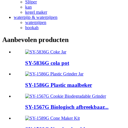
Slijper
kan
kegel maker
waterpijp & waterpijpen
waterpijpen
hookah
Aanbevolen producten
SY-5836G cola pot
SY-1586G Plastic maalbeker
SY-1567G Biologisch afbreekbaar...