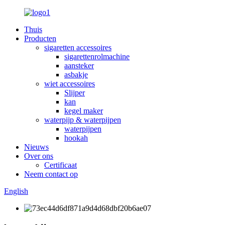
Thuis
Producten
sigaretten accessoires
sigarettenrolmachine
aansteker
asbakje
wiet accessoires
Slijper
kan
kegel maker
waterpijp & waterpijpen
waterpijpen
hookah
Nieuws
Over ons
Certificaat
Neem contact op
English